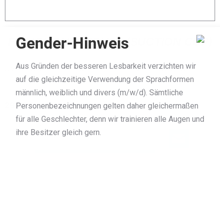
Gender-Hinweis
FITLIGHT VENTOUSE (SUCTION CUP)
Aus Gründen der besseren Lesbarkeit verzichten wir
avec la technologie Tri-Lock spécifique à
auf die gleichzeitige Verwendung der Sprachformen
FITLIGHT
männlich, weiblich und divers (m/w/d). Sämtliche
29,00
€
Personenbezeichnungen gelten daher gleichermaßen
für alle Geschlechter, denn wir trainieren alle Augen und
exkl. 19% MwSt.
ihre Besitzer gleich gern.
AJOUTER AU PANIER