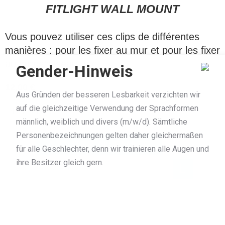
FITLIGHT WALL MOUNT
Vous pouvez utiliser ces clips de différentes
manières : pour les fixer au mur et pour les fixer
au corps/réseau, etc.
Gender-Hinweis
12,00
€
Aus Gründen der besseren Lesbarkeit verzichten wir
auf die gleichzeitige Verwendung der Sprachformen
exkl. 19% MwSt.
männlich, weiblich und divers (m/w/d). Sämtliche
Personenbezeichnungen gelten daher gleichermaßen
AJOUTER AU PANIER
für alle Geschlechter, denn wir trainieren alle Augen und
ihre Besitzer gleich gern.
En tant que « support mural », il suffit de le visser au mur et