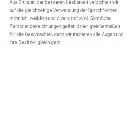
Aus Gründen der besseren Lesbarkeit verzichten wir
auf die gleichzeitige Verwendung der Sprachformen
männlich, weiblich und divers (m/w/d). Sämtliche
Personenbezeichnungen gelten daher gleichermaßen
für alle Geschlechter, denn wir trainieren alle Augen und
Onze nieuw ontworpen slanke, lichtgewicht hardschalige
ihre Besitzer gleich gern.
koffer is de perfecte aanvulling op uw FITLIGHT® systeem.
Deze etuis zijn zeer technisch en stijlvol en bieden extra
duurzaamheid en bescherming. Hij voelt zacht aan en biedt
draagbaarheid en opslagruimte aan uw FITLIGHTS®, met
een eenvoudige ritssluiting en duurzaam handvat voor
gemakkelijk transport. Voor het opladen van max. 12
FITLIGHT sensoren aan de geïntegreerde DC-
laadcontactdozen.
Features: