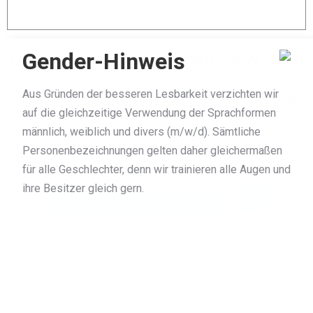
Gender-Hinweis
FITLIGHT SAUGNAPF (SUCTION CUP)
Aus Gründen der besseren Lesbarkeit verzichten wir
mit FITLIGHT spezifischer Tri-Lock-Technologie
auf die gleichzeitige Verwendung der Sprachformen
29,00
€
männlich, weiblich und divers (m/w/d). Sämtliche
Personenbezeichnungen gelten daher gleichermaßen
exkl. 19% MwSt.
für alle Geschlechter, denn wir trainieren alle Augen und
ihre Besitzer gleich gern.
IN DEN WARENKORB
Erzeugt ein Vakuum und hält den FITLIGHT Sensor fest in