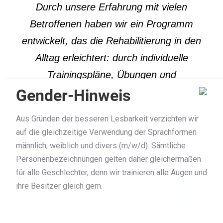
Durch unsere Erfahrung mit vielen
Betroffenen haben wir ein Programm
entwickelt, das die Rehabilitierung in den
Alltag erleichtert: durch individuelle
Trainingspläne, Übungen und
Gender-Hinweis
Leistungserfassung.
Bereits eine leichte Gehirnerschütterung
Aus Gründen der besseren Lesbarkeit verzichten wir
kann schwerwiegende Folgen für das
auf die gleichzeitige Verwendung der Sprachformen
männlich, weiblich und divers (m/w/d). Sämtliche
visuelle System haben:
Personenbezeichnungen gelten daher gleichermaßen
•
Verschwommene Sicht
für alle Geschlechter, denn wir trainieren alle Augen und
ihre Besitzer gleich gern.
•
Doppelsehen
•
Schlechtes Leseverständnis